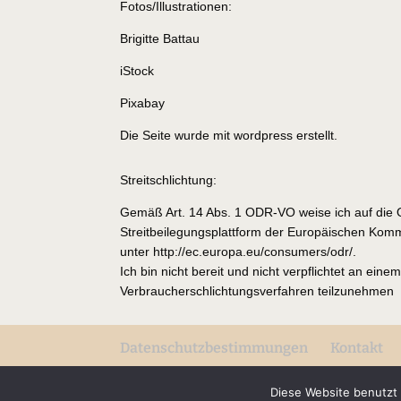
Fotos/Illustrationen:
Brigitte Battau
iStock
Pixabay
Die Seite wurde mit wordpress erstellt.
Streitschlichtung:
Gemäß Art. 14 Abs. 1 ODR-VO weise ich auf die 
Streitbeilegungsplattform der Europäischen Komm
unter http://ec.europa.eu/consumers/odr/.
Ich bin nicht bereit und nicht verpflichtet an eine
Verbraucherschlichtungsverfahren teilzunehmen
Datenschutzbestimmungen
Kontakt
Diese Website benutzt 
Maike Runnebom © 2025