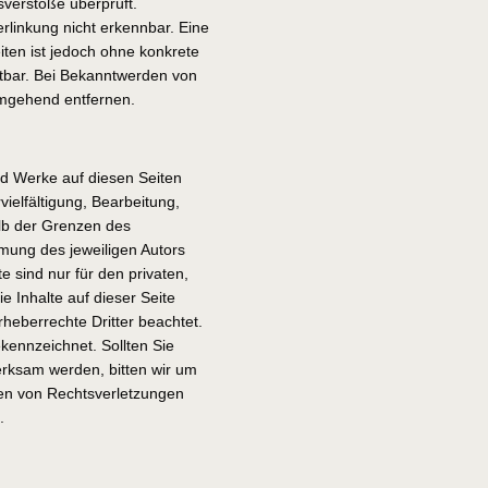
sverstöße überprüft.
rlinkung nicht erkennbar. Eine
eiten ist jedoch ohne konkrete
utbar. Bei Bekanntwerden von
umgehend entfernen.
und Werke auf diesen Seiten
ielfältigung, Bearbeitung,
alb der Grenzen des
mmung des jeweiligen Autors
e sind nur für den privaten,
e Inhalte auf dieser Seite
rheberrechte Dritter beachtet.
ekennzeichnet. Sollten Sie
erksam werden, bitten wir um
en von Rechtsverletzungen
.